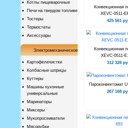
Котлы пищеварочные
Конвекционная п
Печи на твердом топливе
XEVC-0511-
Тостеры
425 561 ру
Термостаты
Аксессуары
Конвекционная п
Электромеханическое
XEVC-0511-
Картофелечистки
312 326 ру
Колбасные шприцы
Куттеры
Пароконвектомат U
Машины кухонные
267 168 ру
универсальные
Маринаторы
Миксеры
Мукопросеиватели
Мясорубки