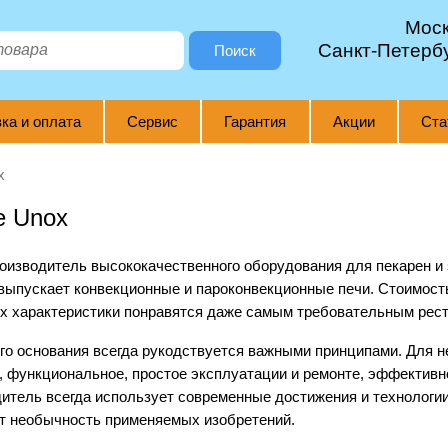
Мос
Санкт-Петерб
Поиск
ка и оплата
Сервис
Гарантия
Акции
Ста
x
е Unox
оизводитель высококачественного оборудования для пекарен и
выпускает конвекционные и пароконвекционные печи. Стоимост
их характеристики понравятся даже самым требовательным рес
го основания всегда рукодствуется важными принципами. Для н
, функциональное, простое эксплуатации и ремонте, эффективн
дитель всегда использует современные достижения и технологии
т необычность применяемых изобретений.