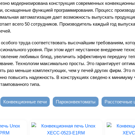
ьезно модернизирована конструкция современных конвекционны
и, оснащенные функцией программирования. Процесс производ
имальная автоматизация дает возможность выпускать продукци
отает всего 50 сотрудников. Производитель каждый год выпуска
ечей.
 особого труда соответствовать высочайшим требованиям, кот
ионального уровня. При этом идет неустанное внедрение техн
товление любимых блюд, увеличить эффективную передачу тепл
вание. Технологии максимально просты. Это гарантирует опти
Оформляя заказ, я выражаю своё сог
условиями
политики конфиденциальн
пять раз меньше комплектующих, чем у печей других фирм. Это 
нно повысить надежность. В конструкциях сведено к минимуму 
тампованного типа.
Конвекционные печи
Пароконвектоматы
Расстоечные