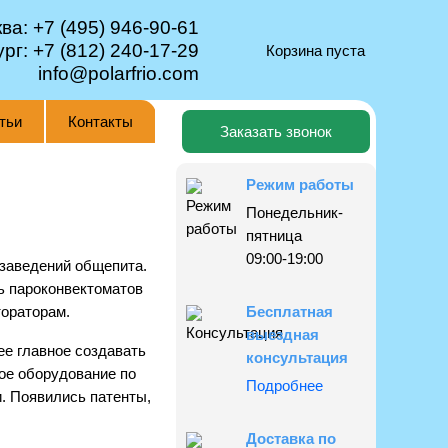
ква:
+7 (495) 946-90-61
ург:
+7 (812) 240-17-29
Корзина пуста
info@polarfrio.com
тьи
Контакты
Заказать звонок
Режим работы
Понедельник-
пятница
09:00-19:00
 заведений общепита.
ь пароконвектоматов
тораторам.
Бесплатная
выездная
ее главное создавать
консультация
ое оборудование по
Подробнее
. Появились патенты,
Доставка по