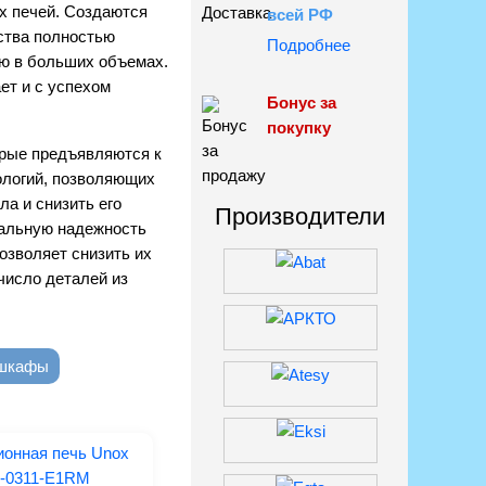
х печей. Создаются
всей РФ
ства полностью
Подробнее
ю в больших объемах.
ет и с успехом
Бонус за
покупку
орые предъявляются к
ологий, позволяющих
а и снизить его
Производители
мальную надежность
ласие с
ости
позволяет снизить их
число деталей из
 шкафы