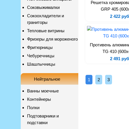
Решетка хромиров
Соковыжималки
GRP 405 (600
Сокоохладители и
2 422 руб
граниторы
Тепловые витрины
Фризеры для мороженого
Противень алюмин
Фритюрницы
TG 410 (600x
Чебуречницы
2 491 руб
Шашлычницы
Нейтральное
1
2
3
Ванны моечные
Контейнеры
Полки
Подтоварники и
подставки