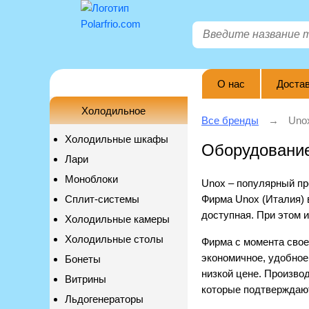
О нас
Достав
Холодильное
Все бренды
Uno
Холодильные шкафы
Оборудовани
Лари
Моноблоки
Unox – популярный пр
Сплит-системы
Фирма Unox (Италия) 
доступная. При этом 
Холодильные камеры
Холодильные столы
Фирма с момента свое
экономичное, удобное
Бонеты
низкой цене. Произво
Витрины
которые подтверждаю
Льдогенераторы