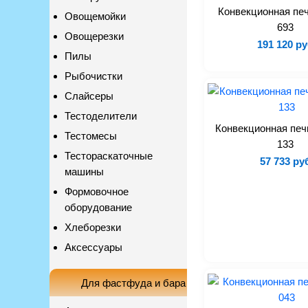
Конвекционная пе
Овощемойки
693
Овощерезки
191 120 ру
Пилы
Рыбочистки
Слайсеры
Тестоделители
Конвекционная печ
Тестомесы
133
Тестораскаточные
57 733 ру
машины
Формовочное
оборудование
Хлеборезки
Аксессуары
Для фастфуда и бара