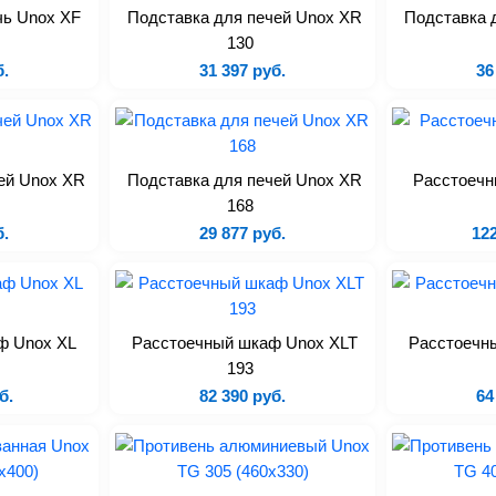
чь Unox XF
Подставка для печей Unox XR
Подставка 
130
б.
31 397 руб.
36
ей Unox XR
Подставка для печей Unox XR
Расстоечн
168
б.
29 877 руб.
122
ф Unox XL
Расстоечный шкаф Unox XLT
Расстоечн
193
б.
82 390 руб.
64