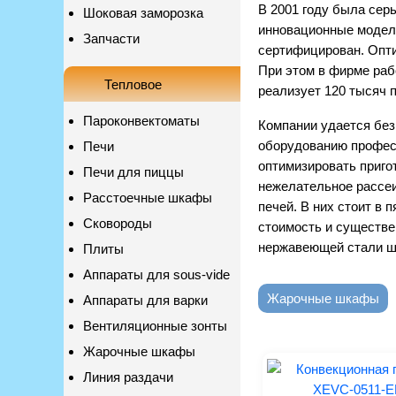
В 2001 году была сер
Шоковая заморозка
инновационные модел
Запчасти
сертифицирован. Опт
При этом в фирме раб
Тепловое
реализует 120 тысяч п
Пароконвектоматы
Компании удается без
оборудованию професс
Печи
оптимизировать приго
Печи для пиццы
нежелательное рассеи
Расстоечные шкафы
печей. В них стоит в 
Сковороды
стоимость и существе
нержавеющей стали ш
Плиты
Аппараты для sous-vide
Жарочные шкафы
Аппараты для варки
Вентиляционные зонты
Жарочные шкафы
Линия раздачи