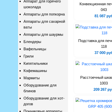
Аппарат для горячего
Конвекционная пе
шоколада
043
Аппараты для попкорна
81 087 ру
Аппараты для сахарной
ваты
Аппараты для шаурмы
Подставка для печ
Блендеры
118
Вафельницы
37 000 ру
Грили
Кипятильники
Кофемашины
Расстоечный шка
Мармиты
1003
Оборудование для
209 267 ру
блинов
Оборудование для хот-
догов
Пончиковые аппараты