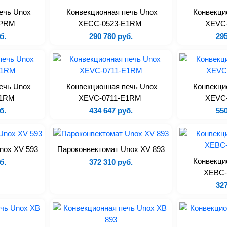
ечь Unox
Конвекционная печь Unox
Конвекци
EPRM
XECC-0523-E1RM
XEVC
б.
290 780 руб.
295
ечь Unox
Конвекционная печь Unox
Конвекци
E1RM
XEVC-0711-E1RM
XEVC
б.
434 647 руб.
550
nox XV 593
Пароконвектомат Unox XV 893
Конвекци
б.
372 310 руб.
XEBC
327