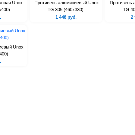
анная Unox
Противень алюминиевый Unox
Противень 
х400)
TG 305 (460х330)
TG 40
.
1 448 руб.
2 
иевый Unox
400)
.