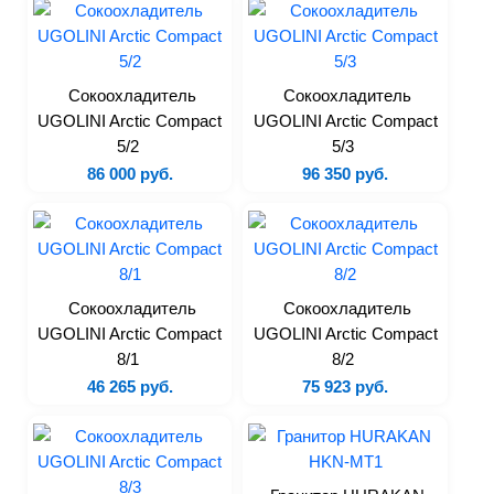
Лари
Моноблоки
Сплит-системы
Сокоохладитель
Сокоохладитель
UGOLINI Arctic Compact
UGOLINI Arctic Compact
Холодильные камеры
5/2
5/3
Холодильные столы
86 000 руб.
96 350 руб.
Бонеты
Витрины
Льдогенераторы
Шоковая заморозка
Сокоохладитель
Сокоохладитель
Запчасти
UGOLINI Arctic Compact
UGOLINI Arctic Compact
8/1
8/2
Тепловое
46 265 руб.
75 923 руб.
Пароконвектоматы
Печи
Печи для пиццы