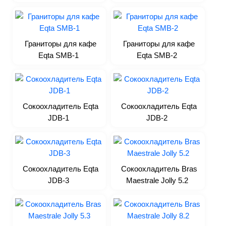
Картофелечистки
Колбасные шприцы
Куттеры
Граниторы для кафе
Граниторы для кафе
Машины кухонные
Eqta SMB-1
Eqta SMB-2
универсальные
Маринаторы
Миксеры
Мукопросеиватели
Сокоохладитель Eqta
Сокоохладитель Eqta
JDB-1
JDB-2
Мясорубки
Овощемойки
Овощерезки
Пилы
Сокоохладитель Eqta
Сокоохладитель Bras
Рыбочистки
JDB-3
Maestrale Jolly 5.2
Слайсеры
Тестоделители
Тестомесы