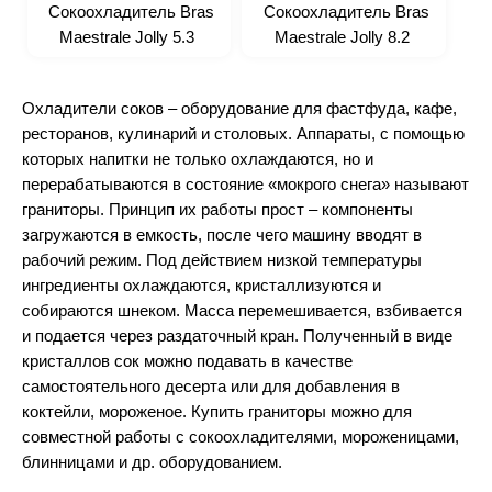
Сокоохладитель Bras
Сокоохладитель Bras
Тестораскаточные машины
Maestrale Jolly 5.3
Maestrale Jolly 8.2
Формовочное оборудование
Хлеборезки
Охладители соков – оборудование для фастфуда, кафе,
Аксессуары
ресторанов, кулинарий и столовых. Аппараты, с помощью
которых напитки не только охлаждаются, но и
Для фастфуда и бара
перерабатываются в состояние «мокрого снега» называют
граниторы. Принцип их работы прост – компоненты
Аппарат для горячего
загружаются в емкость, после чего машину вводят в
шоколада
рабочий режим. Под действием низкой температуры
Аппараты для попкорна
ингредиенты охлаждаются, кристаллизуются и
собираются шнеком. Масса перемешивается, взбивается
Аппараты для сахарной ваты
и подается через раздаточный кран. Полученный в виде
Аппараты для шаурмы
кристаллов сок можно подавать в качестве
Блендеры
самостоятельного десерта или для добавления в
Вафельницы
коктейли, мороженое. Купить граниторы можно для
совместной работы с сокоохладителями, мороженицами,
Грили
блинницами и др. оборудованием.
Кипятильники