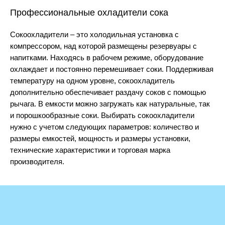
Кофемашины
Профессиональные охладители сока
Мармиты
Сокоохладители – это холодильная установка с
Оборудование для блинов
компрессором, над которой размещены резервуары с
Оборудование для хот-догов
напитками. Находясь в рабочем режиме, оборудование
Пончиковые аппараты
охлаждает и постоянно перемешивает соки. Поддерживая
Соковыжималки
температуру на одном уровне, сокоохладитель
дополнительно обеспечивает раздачу соков с помощью
Сокоохладители и граниторы
рычага. В емкости можно загружать как натуральные, так
Тепловые витрины
и порошкообразные соки. Выбирать сокоохладители
Фризеры для мороженого
нужно с учетом следующих параметров: количество и
Фритюрницы
размеры емкостей, мощность и размеры установки,
технические характеристики и торговая марка
Чебуречницы
производителя.
Шашлычницы
Нейтральное
PolarFrio.com © 2014-2026 | Оборудование для ресторанов и
Ванны моечные
магазинов