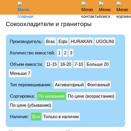
Сокоохладители и граниторы
Главное меню
Режим работы
Поиск
Корзина пуста
Понедельник-пятница 09:00-19:00
О нас
Производитель:
Bras
Eqta
HURAKAN
UGOLINI
Доставка и оплата
Москва: ул Кржижановского 2/21
Сервис
+7 (495) 946-90-61
Количество емкостей:
1
2
3
Гарантия
Объем емкости:
11-15
16-20
7-10
Больше 20
Санкт-Петербург: ул Карпатская 16
Акции
Меньше 7
+7 (812) 240-17-29
Статьи
Тип перемешивания:
Активаторный
Фонтанный
Новости
Email:
info@polarfrio.com
Все бренды
Сортировка:
По названию
По цене (возрастанию)
Заказать обратный звонок
Контакты
По цене (убыванию)
Наличие:
Все
Только в наличии
Холодильное
Холодильные шкафы