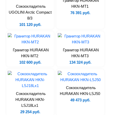
Гранитор HURAKAN
Расстоечные шкафы
Сокоохладитель
HKN-MT1
UGOLINI Arctic Compact
Сковороды
76 391 руб.
8/3
Плиты
101 120 руб.
Аппараты для sous-vide
Аппараты для варки
Вентиляционные зонты
Жарочные шкафы
Гранитор HURAKAN
Гранитор HURAKAN
HKN-MT2
HKN-MT3
Линия раздачи
102 600 руб.
134 324 руб.
Котлы пищеварочные
Печи на твердом топливе
Тостеры
Термостаты
Сокоохладитель
Сокоохладитель
HURAKAN HKN-LSJ50
Аксессуары
HURAKAN HKN-
49 473 руб.
LSJ18Lx1
Электромеханическое
29 254 руб.