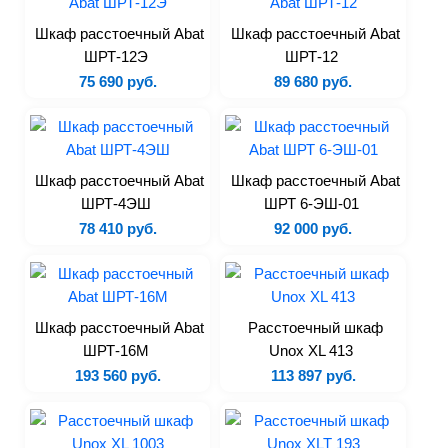
Картофелечистки
Шкаф расстоечный Abat
Шкаф расстоечный Abat
Колбасные шприцы
ШРТ-12Э
ШРТ-12
Куттеры
75 690 руб.
89 680 руб.
Машины кухонные
универсальные
Маринаторы
Шкаф расстоечный Abat
Шкаф расстоечный Abat
Миксеры
ШРТ-4ЭШ
ШРТ 6-ЭШ-01
Мукопросеиватели
78 410 руб.
92 000 руб.
Мясорубки
Овощемойки
Овощерезки
Пилы
Шкаф расстоечный Abat
Расстоечный шкаф
ШРТ-16М
Unox XL 413
Рыбочистки
193 560 руб.
113 897 руб.
Слайсеры
Тестоделители
Тестомесы