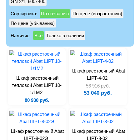
GN 2/1, 600х400
Лари
Сортировка:
По названию
По цене (возрастанию)
Моноблоки
По цене (убыванию)
Сплит-системы
Наличие:
Все
Только в наличии
Холодильные камеры
Холодильные столы
Бонеты
Витрины
Шкаф расстоечный Abat
Льдогенераторы
Шкаф расстоечный
ШРТ-4-02
Шоковая заморозка
тепловой Abat ШРТ 10-
56 916 руб.
Запчасти
1/1М2
53 040 руб.
80 930 руб.
Тепловое
Пароконвектоматы
Печи
Шкаф расстоечный Abat
Шкаф расстоечный Abat
Печи для пиццы
ШРТ-8-02Э
ШРТ-8-02