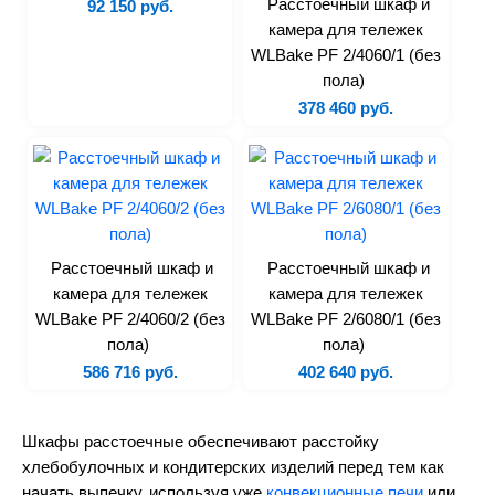
Контейнеры
Расстоечный шкаф и
92 150 руб.
камера для тележек
Полки
WLBake PF 2/4060/1 (без
Подтоварники и подставки
пола)
Прилавки
378 460 руб.
Рукомойники
Стеллажи
Столы
Тележки
Шкафы
Расстоечный шкаф и
Расстоечный шкаф и
камера для тележек
камера для тележек
Уцененные товары
WLBake PF 2/4060/2 (без
WLBake PF 2/6080/1 (без
пола)
пола)
586 716 руб.
402 640 руб.
Шкафы расстоечные обеспечивают расстойку
хлебобулочных и кондитерских изделий перед тем как
начать выпечку, используя уже
конвекционные печи
или