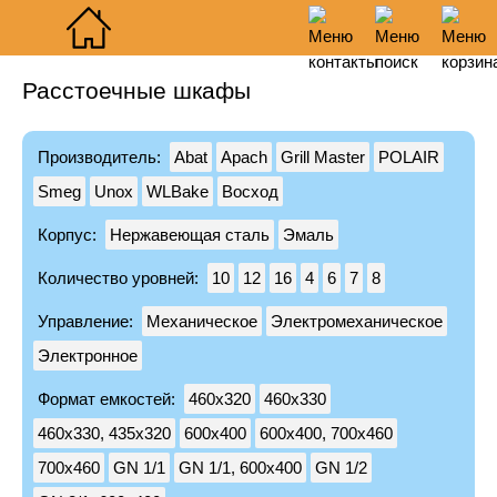
Расстоечные шкафы
Главное меню
Режим работы
Поиск
Корзина пуста
Понедельник-пятница 09:00-19:00
О нас
Производитель:
Abat
Apach
Grill Master
POLAIR
Доставка и оплата
Москва: ул Кржижановского 2/21
Smeg
Unox
WLBake
Восход
Сервис
+7 (495) 946-90-61
Гарантия
Корпус:
Нержавеющая сталь
Эмаль
Санкт-Петербург: ул Карпатская 16
Акции
Количество уровней:
10
12
16
4
6
7
8
+7 (812) 240-17-29
Статьи
Управление:
Механическое
Электромеханическое
Новости
Email:
info@polarfrio.com
Электронное
Все бренды
Заказать обратный звонок
Контакты
Формат емкостей:
460х320
460х330
460х330, 435х320
600х400
600х400, 700х460
Холодильное
700х460
GN 1/1
GN 1/1, 600х400
GN 1/2
Холодильные шкафы