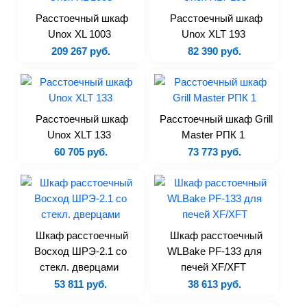
Тестораскаточные машины
Расстоечный шкаф
Расстоечный шкаф
Unox XL 1003
Unox XLT 193
Формовочное оборудование
209 267 руб.
82 390 руб.
Хлеборезки
Аксессуары
Для фастфуда и бара
Расстоечный шкаф
Расстоечный шкаф Grill
Unox XLT 133
Master РПК 1
Аппарат для горячего
60 705 руб.
73 773 руб.
шоколада
Аппараты для попкорна
Аппараты для сахарной ваты
Аппараты для шаурмы
Блендеры
Шкаф расстоечный
Шкаф расстоечный
Восход ШРЭ-2.1 со
WLBake PF-133 для
Вафельницы
стекл. дверцами
печей XF/XFT
Грили
53 811 руб.
38 613 руб.
Кипятильники