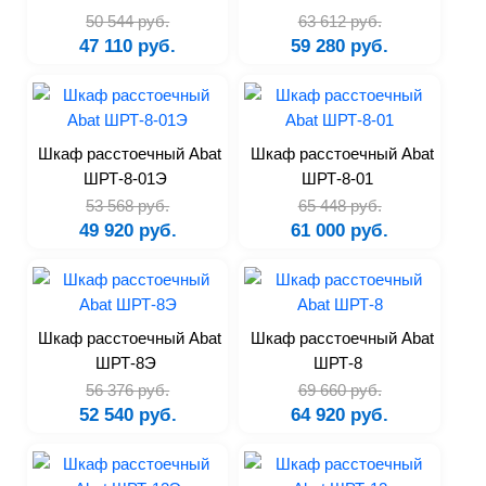
50 544 руб.
63 612 руб.
Расстоечные шкафы
47 110 руб.
59 280 руб.
Сковороды
Плиты
Аппараты для sous-vide
Аппараты для варки
Шкаф расстоечный Abat
Шкаф расстоечный Abat
ШРТ-8-01Э
ШРТ-8-01
Вентиляционные зонты
53 568 руб.
65 448 руб.
Жарочные шкафы
49 920 руб.
61 000 руб.
Линия раздачи
Котлы пищеварочные
Печи на твердом топливе
Тостеры
Шкаф расстоечный Abat
Шкаф расстоечный Abat
ШРТ-8Э
ШРТ-8
Термостаты
56 376 руб.
69 660 руб.
Аксессуары
52 540 руб.
64 920 руб.
Электромеханическое