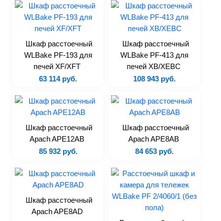
Кофемашины
Мармиты
Оборудование для блинов
Шкаф расстоечный
Шкаф расстоечный
Оборудование для хот-догов
WLBake PF-193 для
WLBake PF-413 для
Пончиковые аппараты
печей XF/XFT
печей XB/XEBC
Соковыжималки
63 114 руб.
108 943 руб.
Сокоохладители и граниторы
Тепловые витрины
Фризеры для мороженого
Шкаф расстоечный
Шкаф расстоечный
Фритюрницы
Apach APE12AB
Apach APE8AB
Чебуречницы
85 932 руб.
84 653 руб.
Шашлычницы
Нейтральное
Шкаф расстоечный
Ванны моечные
Apach APE8AD