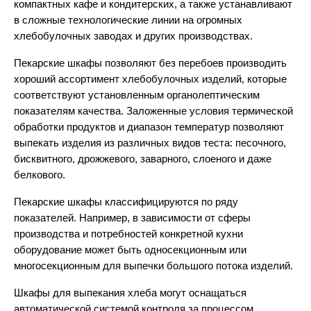
компактных кафе и кондитерских, а также устанавливают
Картофелечистки
в сложные технологические линии на огромных
Колбасные шприцы
хлебобулочных заводах и других производствах.
Куттеры
Пекарские шкафы позволяют без перебоев производить
Машины кухонные
хороший ассортимент хлебобулочных изделий, которые
универсальные
соответствуют установленным органолептическим
Маринаторы
показателям качества. Заложенные условия термической
Миксеры
обработки продуктов и диапазон температур позволяют
выпекать изделия из различных видов теста: песочного,
Мукопросеиватели
бисквитного, дрожжевого, заварного, слоеного и даже
Мясорубки
белкового.
Овощемойки
Пекарские шкафы классифицируются по ряду
Овощерезки
показателей. Например, в зависимости от сферы
Пилы
производства и потребностей конкретной кухни
Рыбочистки
оборудование может быть односекционным или
многосекционным для выпечки большого потока изделий.
Слайсеры
Тестоделители
Шкафы для выпекания хлеба могут оснащаться
Тестомесы
автоматической системой контроля за процессом