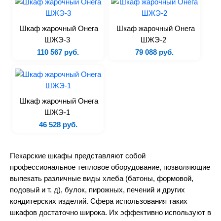
Расстоечные шкафы
Сковороды
Шкаф жарочный Онега
Шкаф жарочный Онега
Плиты
ШЖЭ-3
ШЖЭ-2
110 567 руб.
79 088 руб.
Аппараты для sous-vide
Аппараты для варки
Вентиляционные зонты
Жарочные шкафы
Шкаф жарочный Онега
Линия раздачи
ШЖЭ-1
Котлы пищеварочные
46 528 руб.
Печи на твердом топливе
Тостеры
Пекарские шкафы представляют собой
профессиональное тепловое оборудование, позволяющие
Термостаты
выпекать различные виды хлеба (батоны, формовой,
Аксессуары
подовый и т. д), булок, пирожных, печений и других
кондитерских изделий. Сфера использования таких
Электромеханическое
шкафов достаточно широка. Их эффективно используют в