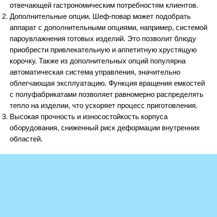
отвечающей гастрономическим потребностям клиентов.
Кофемашины
Дополнительные опции. Шеф-повар может подобрать
Мармиты
аппарат с дополнительными опциями, например, системой
Оборудование для блинов
пароувлажнения готовых изделий. Это позволит блюду
Оборудование для хот-догов
приобрести привлекательную и аппетитную хрустящую
корочку. Также из дополнительных опций популярна
Пончиковые аппараты
автоматическая система управления, значительно
Соковыжималки
облегчающая эксплуатацию. Функция вращения емкостей
Сокоохладители и граниторы
с полуфабрикатами позволяет равномерно распределять
Тепловые витрины
тепло на изделии, что ускоряет процесс приготовления.
Высокая прочность и износостойкость корпуса
Фризеры для мороженого
оборудования, сниженный риск деформации внутренних
Фритюрницы
областей.
Чебуречницы
Шашлычницы
PolarFrio.com © 2014-2026 | Оборудование для ресторанов и
магазинов
Нейтральное
Адрес: Москва, ул. Ивана Бабушкина 23, тел.:
+7 (495) 946-90-
Ванны моечные
61