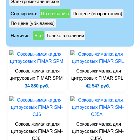
Электромеханическое
Лари
Сортировка:
По названию
По цене (возрастанию)
Моноблоки
По цене (убыванию)
Сплит-системы
Наличие:
Все
Только в наличии
Холодильные камеры
Холодильные столы
Бонеты
Витрины
Соковыжималка для
Соковыжималка для
Льдогенераторы
цитрусовых FIMAR SPM
цитрусовых FIMAR SPL
Шоковая заморозка
34 880 руб.
42 547 руб.
Запчасти
Тепловое
Пароконвектоматы
Соковыжималка для
Соковыжималка для
Печи
цитрусовых FIMAR SM-
цитрусовых FIMAR SM-
Печи для пиццы
CJ6
CJ5A