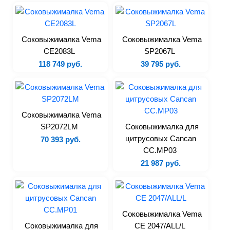
Кофемашины
Мармиты
Оборудование для блинов
Соковыжималка Vema
Соковыжималка Vema
Оборудование для хот-догов
CE2083L
SP2067L
118 749 руб.
39 795 руб.
Пончиковые аппараты
Соковыжималки
Сокоохладители и граниторы
Тепловые витрины
Соковыжималка Vema
Фризеры для мороженого
SP2072LM
Соковыжималка для
цитрусовых Cancan
Фритюрницы
70 393 руб.
CC.MP03
Чебуречницы
21 987 руб.
Шашлычницы
Нейтральное
Соковыжималка Vema
Ванны моечные
Соковыжималка для
CE 2047/ALL/L