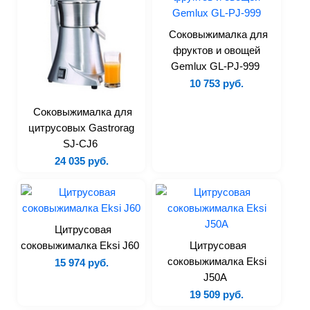
Тестораскаточные машины
Соковыжималка для
Формовочное оборудование
фруктов и овощей
Хлеборезки
Gemlux GL-PJ-999
Аксессуары
10 753 руб.
Соковыжималка для
Для фастфуда и бара
цитрусовых Gastrorag
Аппарат для горячего
SJ-CJ6
шоколада
24 035 руб.
Аппараты для попкорна
Аппараты для сахарной ваты
Аппараты для шаурмы
Цитрусовая
Блендеры
соковыжималка Eksi J60
Цитрусовая
Вафельницы
соковыжималка Eksi
15 974 руб.
Грили
J50A
19 509 руб.
Кипятильники