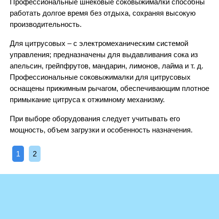
Профессиональные шнековые соковыжималки способны
работать долгое время без отдыха, сохраняя высокую
производительность.
Для цитрусовых – с электромеханическим системой
управления; предназначены для выдавливания сока из
апельсин, грейпфрутов, мандарин, лимонов, лайма и т. д.
Профессиональные соковыжималки для цитрусовых
оснащены прижимным рычагом, обеспечивающим плотное
примыкание цитруса к отжимному механизму.
При выборе оборудования следует учитывать его
мощность, объем загрузки и особенность назначения.
1
2
PolarFrio.com © 2014-2026 | Оборудование для ресторанов и
магазинов
Адрес: Москва, ул. Ивана Бабушкина 23, тел.:
+7 (495) 946-90-