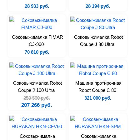
28 933 руб.
28 194 руб.
Расстоечные шкафы
Сковороды
Плиты
Аппараты для sous-vide
Соковыжималка FIMAR
Соковыжималка Robot
Аппараты для варки
CJ-900
Coupe J 80 Ultra
Вентиляционные зонты
70 810 руб.
Жарочные шкафы
Линия раздачи
Котлы пищеварочные
Соковыжималка Robot
Машина протирочная
Печи на твердом топливе
Coupe J 100 Ultra
Robot Coupe C 80
Тостеры
250 560 руб.
321 000 руб.
207 266 руб.
Термостаты
Аксессуары
Электромеханическое
Соковыжималка
Соковыжималка