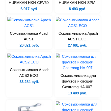
HURAKAN HKN-CFV60
HURAKAN HKN-SPM
Картофелечистки
6 017 руб.
8 493 руб.
Колбасные шприцы
Куттеры
Машины кухонные
универсальные
Соковыжималка Apach
Соковыжималка Apach
Маринаторы
ACS1
ACS1 ECO
Миксеры
26 821 руб.
27 681 руб.
Мукопросеиватели
Мясорубки
Овощемойки
Соковыжималка Apach
Овощерезки
ACS2 ECO
Соковыжималка для
Пилы
фруктов и овощей
33 284 руб.
Gastrorag HA-007
Рыбочистки
13 409 руб.
Слайсеры
Тестоделители
Тестомесы