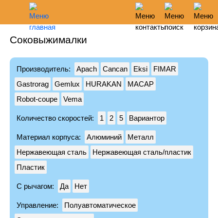
Соковыжималки
Главное меню
Режим работы
Поиск
Корзина пуста
Понедельник-пятница 09:00-19:00
О нас
Производитель:
Apach
Cancan
Eksi
FIMAR
Доставка и оплата
Москва: ул Кржижановского 2/21
Gastrorag
Gemlux
HURAKAN
MACAP
Сервис
+7 (495) 946-90-61
Robot-coupe
Vema
Гарантия
Санкт-Петербург: ул Карпатская 16
Акции
Количество скоростей:
1
2
5
Вариантор
+7 (812) 240-17-29
Статьи
Материал корпуса:
Алюминий
Металл
Новости
Email:
info@polarfrio.com
Нержавеющая сталь
Нержавеющая сталь/пластик
Все бренды
Пластик
Заказать обратный звонок
Контакты
С рычагом:
Да
Нет
Холодильное
Управление:
Полуавтоматическое
Холодильные шкафы