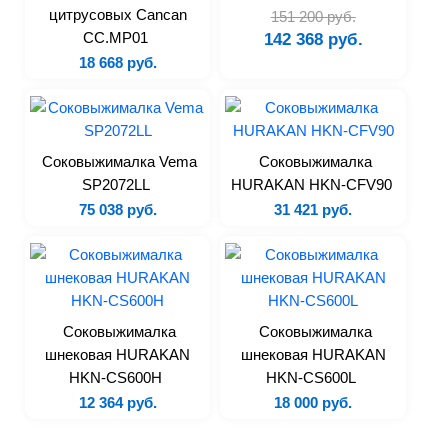
Контейнеры
цитрусовых Cancan
151 200 руб.
Полки
CC.MP01
142 368 руб.
Подтоварники и подставки
18 668 руб.
Прилавки
Рукомойники
Стеллажи
Соковыжималка Vema
Соковыжималка
Столы
SP2072LL
HURAKAN HKN-CFV90
Тележки
75 038 руб.
31 421 руб.
Шкафы
Уцененные товары
Соковыжималка
Соковыжималка
шнековая HURAKAN
шнековая HURAKAN
HKN-CS600H
HKN-CS600L
12 364 руб.
18 000 руб.