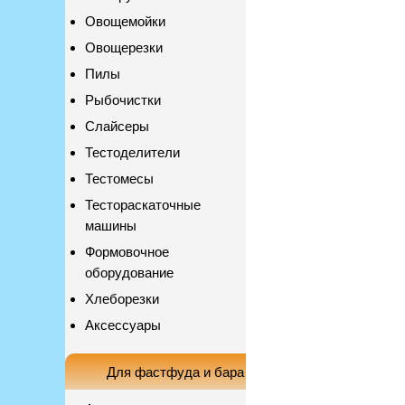
Овощемойки
Овощерезки
Пилы
Рыбочистки
Слайсеры
Тестоделители
Тестомесы
Тестораскаточные
машины
Формовочное
оборудование
Хлеборезки
Аксессуары
Для фастфуда и бара