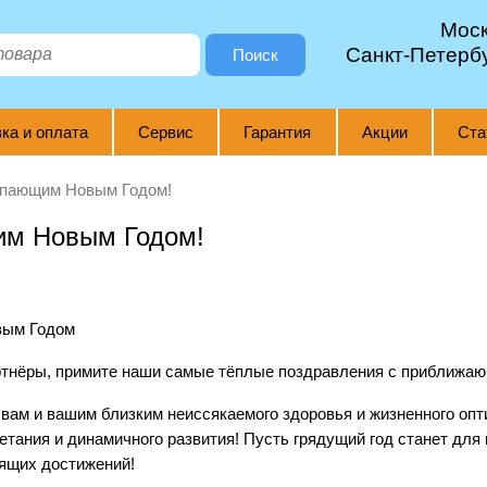
Мос
Санкт-Петерб
Поиск
ка и оплата
Сервис
Гарантия
Акции
Ста
упающим Новым Годом!
им Новым Годом!
ртнёры, примите наши самые тёплые поздравления с приближа
вам и вашим близким неиссякаемого здоровья и жизненного опт
тания и динамичного развития! Пусть грядущий год станет для
ящих достижений!