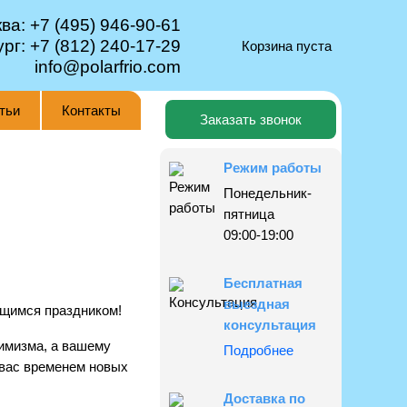
ква:
+7 (495) 946-90-61
ург:
+7 (812) 240-17-29
Корзина пуста
info@polarfrio.com
тьи
Контакты
Заказать звонок
Режим работы
Понедельник-
пятница
09:00-19:00
Бесплатная
выездная
ющимся праздником!
консультация
имизма, а вашему
Подробнее
 вас временем новых
Доставка по