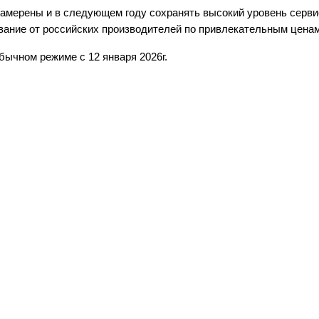
намерены и в следующем году сохранять высокий уровень серви
ание от российских производителей по привлекательным ценам
бычном режиме с 12 января 2026г.
Оформляя заказ, я выражаю своё сог
условиями
политики конфиденциальн