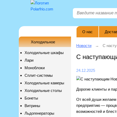
О нас
Достав
Холодильное
Новости
С наст
Холодильные шкафы
С наступающ
Лари
Моноблоки
24.12.2025
Сплит-системы
Холодильные камеры
Дорогие клиенты и па
Холодильные столы
Бонеты
От всей души желаем 
предприятию — процве
Витрины
возможностей и блест
Льдогенераторы