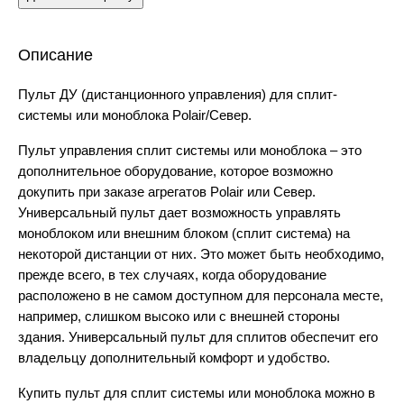
Лари
Моноблоки
Описание
Сплит-системы
Пульт ДУ (дистанционного управления) для сплит-
Холодильные камеры
системы или моноблока Polair/Север.
Холодильные столы
Пульт управления сплит системы или моноблока – это
Бонеты
дополнительное оборудование, которое возможно
Витрины
докупить при заказе агрегатов Polair или Север.
Льдогенераторы
Универсальный пульт дает возможность управлять
моноблоком или внешним блоком (сплит система) на
Шоковая заморозка
некоторой дистанции от них. Это может быть необходимо,
Запчасти
прежде всего, в тех случаях, когда оборудование
расположено в не самом доступном для персонала месте,
Тепловое
например, слишком высоко или с внешней стороны
здания. Универсальный пульт для сплитов обеспечит его
Пароконвектоматы
владельцу дополнительный комфорт и удобство.
Печи
Купить пульт для сплит системы или моноблока можно в
Печи для пиццы