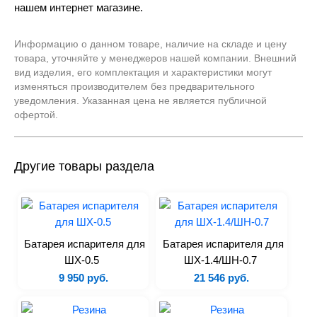
нашем интернет магазине.
Расстоечные шкафы
Сковороды
Информацию о данном товаре, наличие на складе и цену
Плиты
товара, уточняйте у менеджеров нашей компании. Внешний
вид изделия, его комплектация и характеристики могут
Аппараты для sous-vide
изменяться производителем без предварительного
Аппараты для варки
уведомления. Указанная цена не является публичной
офертой.
Вентиляционные зонты
Жарочные шкафы
Линия раздачи
Другие товары раздела
Котлы пищеварочные
Печи на твердом топливе
Тостеры
Термостаты
Батарея испарителя для
Батарея испарителя для
ШХ-0.5
ШХ-1.4/ШН-0.7
Аксессуары
9 950 руб.
21 546 руб.
Электромеханическое