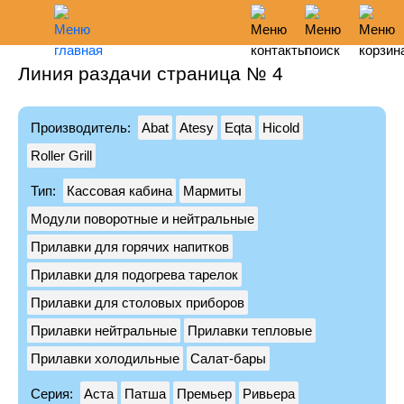
Линия раздачи страница № 4
Главное меню
Режим работы
Поиск
Корзина пуста
Понедельник-пятница 09:00-19:00
О нас
Производитель:
Abat
Atesy
Eqta
Hicold
Доставка и оплата
Москва: ул Кржижановского 2/21
Roller Grill
Сервис
+7 (495) 946-90-61
Гарантия
Тип:
Кассовая кабина
Мармиты
Санкт-Петербург: ул Карпатская 16
Акции
Модули поворотные и нейтральные
+7 (812) 240-17-29
Статьи
Прилавки для горячих напитков
Новости
Email:
info@polarfrio.com
Прилавки для подогрева тарелок
Все бренды
Прилавки для столовых приборов
Заказать обратный звонок
Контакты
Прилавки нейтральные
Прилавки тепловые
Прилавки холодильные
Салат-бары
Холодильное
Серия:
Аста
Патша
Премьер
Ривьера
Холодильные шкафы