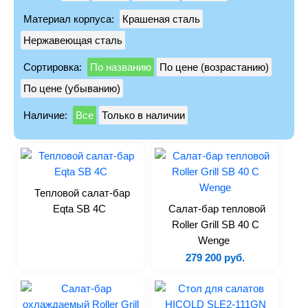
Лари
Материал корпуса:
Крашеная сталь
Моноблоки
Нержавеющая сталь
Сплит-системы
Сортировка:
По названию
По цене (возрастанию)
Холодильные камеры
По цене (убыванию)
Холодильные столы
Наличие:
Все
Только в наличии
Бонеты
Витрины
Льдогенераторы
Шоковая заморозка
Тепловой салат-бар
Запчасти
Eqta SB 4C
Салат-бар тепловой
Roller Grill SB 40 C
Тепловое
Wenge
279 200 руб.
Пароконвектоматы
Печи
Печи для пиццы