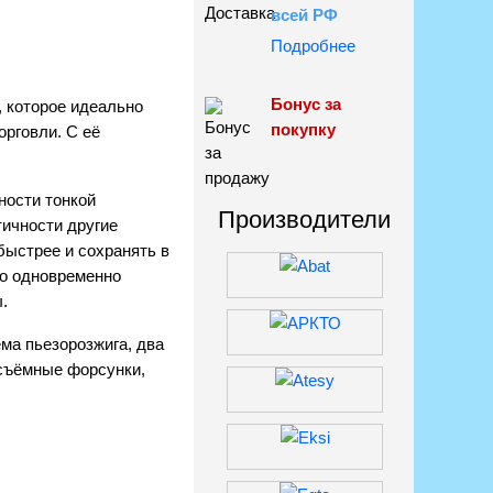
всей РФ
Подробнее
Бонус за
 которое идеально
покупку
орговли. С её
ности тонкой
Производители
тичности другие
ласие с
быстрее и сохранять в
ости
но одновременно
.
ма пьезорозжига, два
 съёмные форсунки,