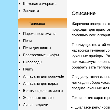
Шоковая заморозка
Запчасти
Описание
Тепловое
Жарочная поверхность
подходит для пригото
Пароконвектоматы
помощью можно жарить
Печи
Преимущество этой мо
Печи для пиццы
настройки температур
Расстоечные шкафы
кухонные приборы. Ра
них максимум полезны
Сковороды
обрабатывать тепловы
Плиты
Аппараты для sous-vide
Среди функциональных
лотка для сбора масл
Аппараты для варки
предназначенные для
Вентиляционные зонты
Жарочные шкафы
Технические характер
Линия раздачи
Диапазон регулировк