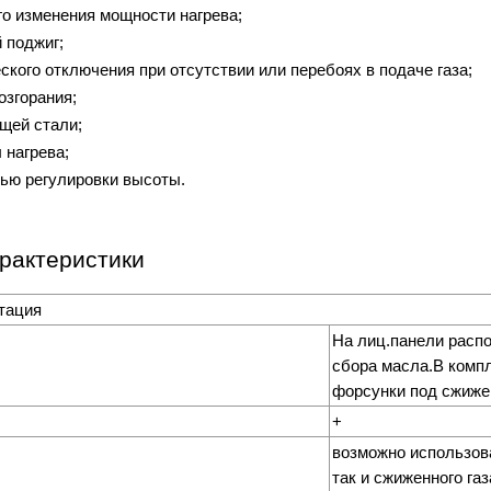
го изменения мощности нагрева;
 поджиг;
кого отключения при отсутствии или перебоях в подаче газа;
озгорания;
щей стали;
 нагрева;
ью регулировки высоты.
рактеристики
тация
На лиц.панели расп
сбора масла.В комп
форсунки под сжиже
+
возможно использова
так и сжиженного газ