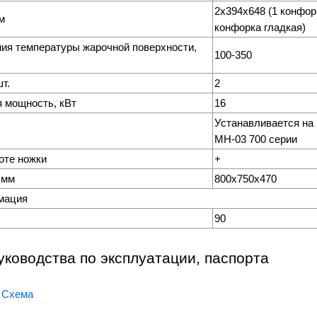
2x394х648 (1 конфор
м
конфорка гладкая)
ния температуры жарочной поверхности,
100-350
т.
2
 мощность, кВт
16
Устанавливается на
МН-03 700 серии
оте ножки
+
 мм
800х750х470
мация
90
уководства по эксплуатации, паспорта
Схема