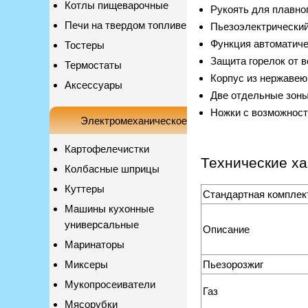
Котлы пищеварочные
Рукоять для плавно
Печи на твердом топливе
Пьезоэлектрический
Функция автоматичес
Тостеры
Защита горелок от в
Термостаты
Корпус из нержавею
Аксессуары
Две отдельные зоны
Ножки с возможност
Электромеханическое
Картофелечистки
Технические ха
Колбасные шприцы
Куттеры
Стандартная комплек
Машины кухонные
универсальные
Описание
Маринаторы
Миксеры
Пьезорозжиг
Мукопросеиватели
Газ
Мясорубки