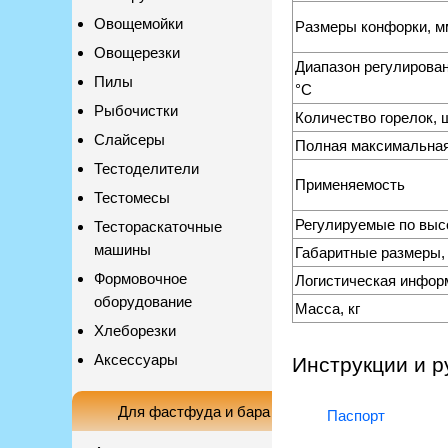
Овощемойки
Размеры конфорки, м
Овощерезки
Диапазон регулирова
Пилы
°С
Рыбочистки
Количество горелок, ш
Слайсеры
Полная максимальная
Тестоделители
Применяемость
Тестомесы
Регулируемые по выс
Тестораскаточные
машины
Габаритные размеры,
Формовочное
Логистическая инфор
оборудование
Масса, кг
Хлеборезки
Аксессуары
Инструкции и р
Для фастфуда и бара
Паспорт