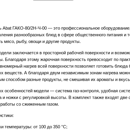
 Abat ГАКО-80/2Н-Ч-00 — это профессиональное оборудование,
вления разнообразных блюд в сфере общественного питания и т
 мясо, рыбу, овощи и другие продукты.
дели заключается в просторной рабочей поверхности и возмож
ы. Благодаря этому жарочная поверхность превосходит по прак
Оформляя заказ, я выражаю своё сог
вномерный нагрев всей поверхности позволяет готовить блюда 
условиями
политики конфиденциальн
х веществ. А благодаря двум независимым зонам нагрева мож
м способом разные продукты, не смешивая их ароматы и вкусы
 особенностей модели — система газ-контроля, удобная систе
а и ножки с регулировкой высоты. В комплект также входят две
 работы со сжиженным газом.
истики:
и температуры: от 100 до 350 °С;