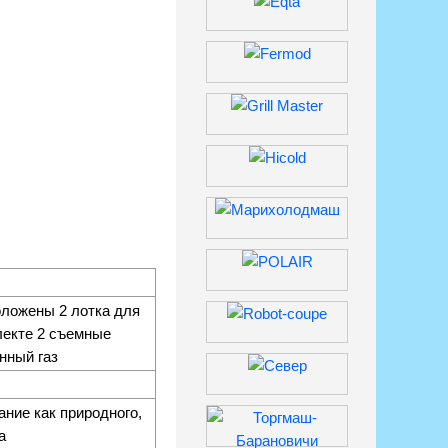
оложены 2 лотка для
лекте 2 съемные
нный газ
ние как природного,
а